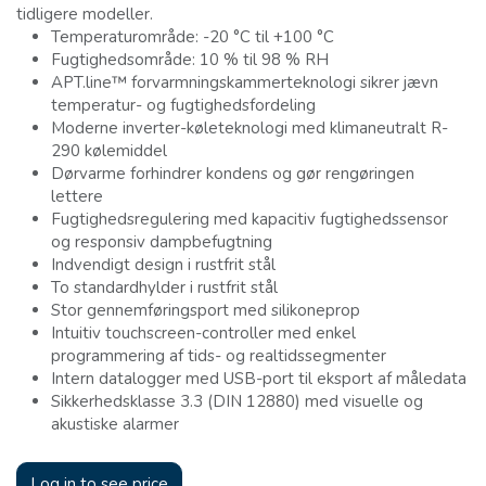
tidligere modeller.
Temperaturområde: -20 °C til +100 °C
Fugtighedsområde: 10 % til 98 % RH
APT.line™ forvarmningskammerteknologi sikrer jævn
temperatur- og fugtighedsfordeling
Moderne inverter-køleteknologi med klimaneutralt R-
290 kølemiddel
Dørvarme forhindrer kondens og gør rengøringen
lettere
Fugtighedsregulering med kapacitiv fugtighedssensor
og responsiv dampbefugtning
Indvendigt design i rustfrit stål
To standardhylder i rustfrit stål
Stor gennemføringsport med silikoneprop
Intuitiv touchscreen-controller med enkel
programmering af tids- og realtidssegmenter
Intern datalogger med USB-port til eksport af måledata
Sikkerhedsklasse 3.3 (DIN 12880) med visuelle og
akustiske alarmer
Log in to see price