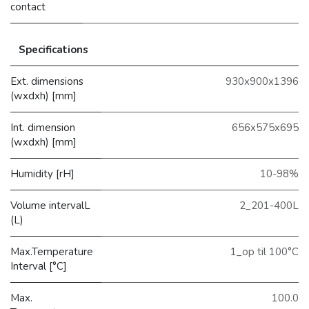
contact
Specifications
Ext. dimensions
930x900x1396
(wxdxh) [mm]
Int. dimension
656x575x695
(wxdxh) [mm]
Humidity [rH]
10-98%
Volume intervalL
2_201-400L
(L)
Max.Temperature
1_op til 100°C
Interval [°C]
Max.
100.0