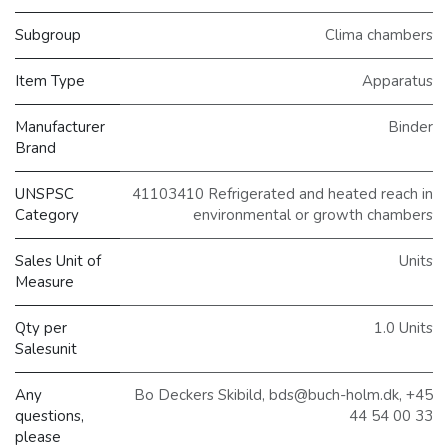
Subgroup
Clima chambers
Item Type
Apparatus
Manufacturer
Binder
Brand
UNSPSC
41103410 Refrigerated and heated reach in
Category
environmental or growth chambers
Sales Unit of
Units
Measure
Qty per
1.0 Units
Salesunit
Any
Bo Deckers Skibild, bds@buch-holm.dk, +45
questions,
44 54 00 33
please