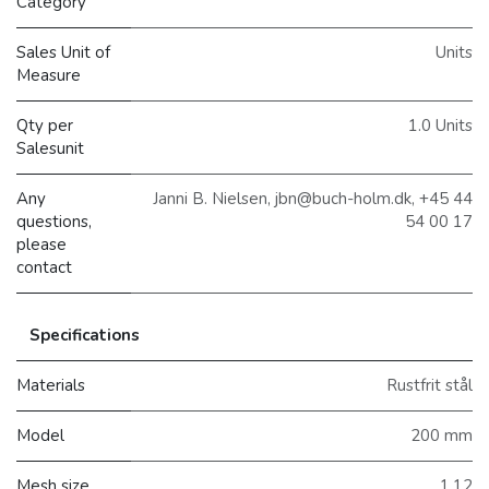
Category
Sales Unit of
Units
Measure
Qty per
1.0 Units
Salesunit
Any
Janni B. Nielsen, jbn@buch-holm.dk, +45 44
questions,
54 00 17
please
contact
Specifications
Materials
Rustfrit stål
Model
200 mm
Mesh size
1,12