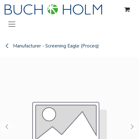
Skip to Content
Manufacturer - Screening Eagle (Proceq)