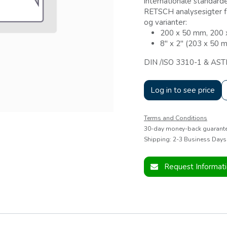
internationale standard
RETSCH analysesigter få
og varianter:
200 x 50 mm, 200
8" x 2" (203 x 50 
DIN /ISO 3310-1 & AS
Log in to see price
Terms and Conditions
30-day money-back guarant
Shipping: 2-3 Business Days
Request Informat