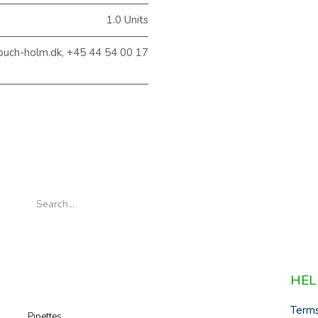
1.0 Units
@buch-holm.dk, +45 44 54 00 17
HEL
Term
Pipettes