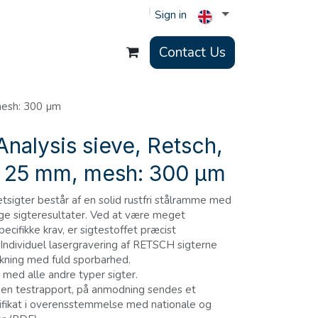
Sign in
Contact Us
mesh: 300 µm
nalysis sieve, Retsch,
 25 mm, mesh: 300 µm
igter består af en solid rustfri stålramme med
elige sigteresultater. Ved at være meget
ifikke krav, er sigtestoffet præcist
ndividuel lasergravering af RETSCH sigterne
kning med fuld sporbarhed.
 med alle andre typer sigter.
 en testrapport, på anmodning sendes et
rtifikat i overensstemmelse med nationale og