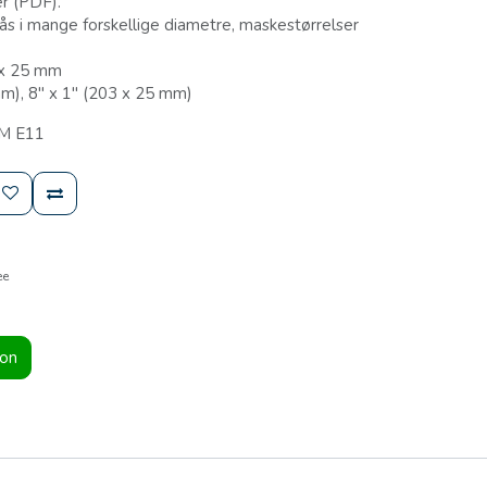
er (PDF).
s i mange forskellige diametre, maskestørrelser
 x 25 mm
mm), 8" x 1" (203 x 25 mm)
TM E11
ee
ion