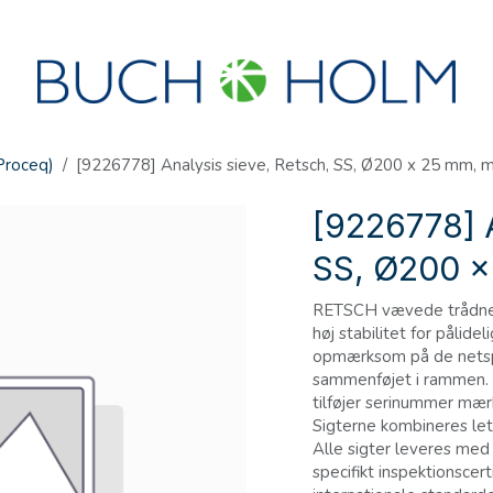
SEMINARS
ABOUT US
NEW ACCOUNT?
Proceq)
[9226778] Analysis sieve, Retsch, SS, Ø200 x 25 mm, 
[9226778] A
SS, Ø200 x
RETSCH vævede trådnets
høj stabilitet for pålid
opmærksom på de netspec
sammenføjet i rammen. I
tilføjer serinummer mær
Sigterne kombineres let
Alle sigter leveres med
specifikt inspektionsce