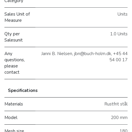
Category
Sales Unit of
Units
Measure
Qty per
1.0 Units
Salesunit
Any
Janni B. Nielsen, jbn@buch-holm.dk, +45 44
questions,
54 00 17
please
contact
Specifications
Materials
Rustfrit stål
Model
200 mm
Mesh size
180