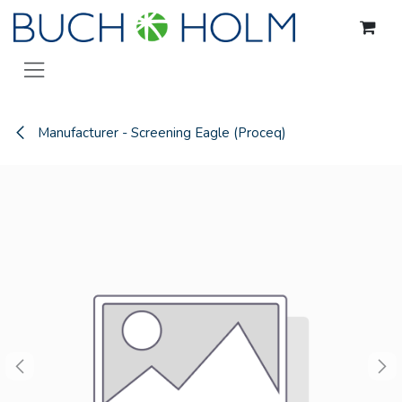
Skip to Content
Manufacturer - Screening Eagle (Proceq)